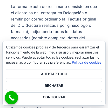
La forma exacta de reclamarlo consiste en que
el cliente ha de entregar en Delegación o
remitir por correo ordinario la Factura original
del DIU (Factura realizada por ginecólogo o
farmacia), adjuntando todos los datos
necesarios (nombre completo, datos del
cliente, número de tarjeta y número de cuenta
Utilizamos cookies propias y de terceros para garantizar el
bancaria para el reintegro);
También puede
funcionamiento de la web, medir su uso y mejorar nuestros
solicitar el reembolso del DIU presencialmente
servicios. Puede aceptar todas las cookies, rechazar las no
necesarias o configurar sus preferencias.
Política de cookies
en la Delegación u oficinas
puede solicitar un
formulario de gestión de suplidos y solicitarlo
ACEPTAR TODO
adjuntando la documentación indicada.
RECHAZAR
-En 2018
Adeslas incorpora el Test de ADN
materno fetal en sangre.
CONFIGURAR
Esta cobertura que actualmente no cubre la