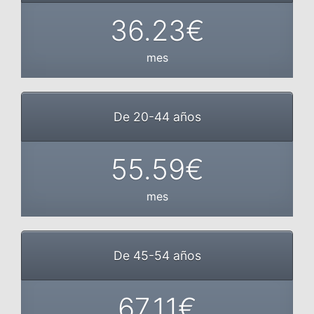
36.23€
mes
De 20-44 años
55.59€
mes
De 45-54 años
67.11€