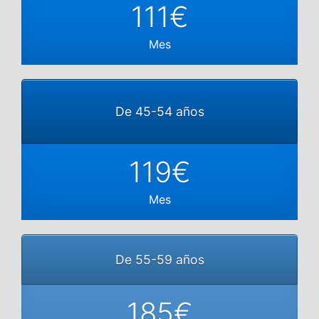
111€
Mes
De 45-54 años
119€
Mes
De 55-59 años
185€