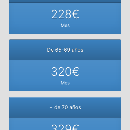
228€
Mes
De 65-69 años
320€
Mes
+ de 70 años
329€