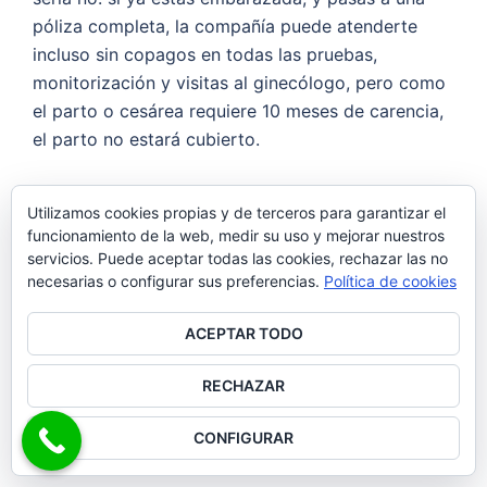
póliza completa, la compañía puede atenderte
incluso sin copagos en todas las pruebas,
monitorización y visitas al ginecólogo, pero como
el parto o cesárea requiere 10 meses de carencia,
el parto no estará cubierto.
Y si pago más, ¿
puedo optar a parto o cesárea
Utilizamos cookies propias y de terceros para garantizar el
pagando más en Adeslas
? tampoco, no hay
funcionamiento de la web, medir su uso y mejorar nuestros
ninguna posibilidad de abonar una diferencia para
servicios. Puede aceptar todas las cookies, rechazar las no
acceder a un parto o cesárea si una asegurada no
necesarias o configurar sus preferencias.
Política de cookies
ha superado el periodo de carencia. La única
ACEPTAR TODO
posibilidad sería la de abonar un centro privado
directamente el total del coste del parto o
RECHAZAR
cesárea, lo que no es recomendable para la
mayoría de los bolsillos.
CONFIGURAR