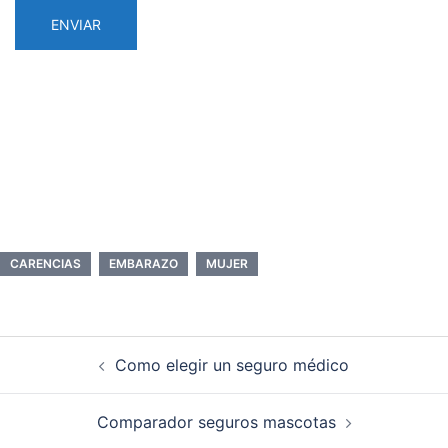
CARENCIAS
EMBARAZO
MUJER
Navegación
Como elegir un seguro médico
de
entradas
Comparador seguros mascotas