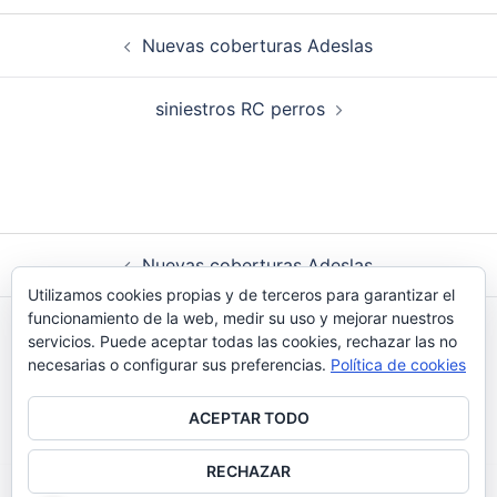
Navegación
Nuevas coberturas Adeslas
de
entradas
siniestros RC perros
Navegación
Nuevas coberturas Adeslas
de
Utilizamos cookies propias y de terceros para garantizar el
entradas
funcionamiento de la web, medir su uso y mejorar nuestros
siniestros RC perros
servicios. Puede aceptar todas las cookies, rechazar las no
necesarias o configurar sus preferencias.
Política de cookies
ACEPTAR TODO
RECHAZAR